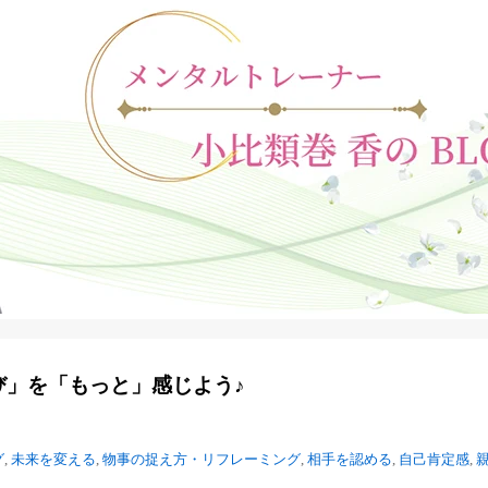
び」を「もっと」感じよう♪
グ
,
未来を変える
,
物事の捉え方・リフレーミング
,
相手を認める
,
自己肯定感
,