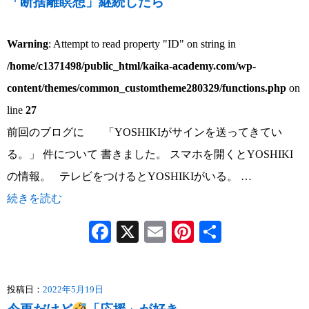
「断捨離瞑想」継続したら
Warning
: Attempt to read property "ID" on string in
/home/c1371498/public_html/kaika-academy.com/wp-
content/themes/common_customtheme280329/functions.php
on
line
27
前回のブログに 「YOSHIKIがサインを送ってきてい
る。」 件について 書きました。 スマホを開くとYOSHIKI
の情報。 テレビをつけるとYOSHIKIがいる。 …
続きを読む
Facebook
X
Email
Pinterest
共
有
投稿日：
2022年5月19日