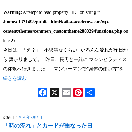
Warning
: Attempt to read property "ID" on string in
/home/c1371498/public_html/kaika-academy.com/wp-
content/themes/common_customtheme280329/functions.php
on
line
27
今日は、「え？」 不思議なくらい いろんな流れが昨日か
ら 繋がりまして。 昨日、長男と一緒に マシンピラティス
の体験へ行きました。 マンツーマンで”身体の使い方”を …
続きを読む
Facebook
X
Email
Pinterest
共
有
投稿日：
2026年2月2日
「時の流れ」とカードが重なった日