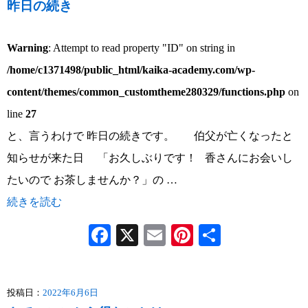
昨日の続き
Warning
: Attempt to read property "ID" on string in
/home/c1371498/public_html/kaika-academy.com/wp-
content/themes/common_customtheme280329/functions.php
on
line
27
と、言うわけで 昨日の続きです。 伯父が亡くなったと
知らせが来た日 「お久しぶりです！ 香さんにお会いし
たいので お茶しませんか？」の …
続きを読む
Facebook
X
Email
Pinterest
共
有
投稿日：
2022年6月6日