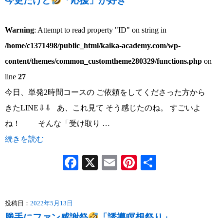
今更だけど
「応援」が好き
Warning
: Attempt to read property "ID" on string in
/home/c1371498/public_html/kaika-academy.com/wp-
content/themes/common_customtheme280329/functions.php
on
line
27
今日、単発2時間コースの ご依頼をしてくださった方から
きたLINE⇩⇩ あ、これ見て そう感じたのね。 すごいよ
ね！ そんな「受け取り …
続きを読む
Facebook
X
Email
Pinterest
共
有
投稿日：
2022年5月13日
勝手にファン感謝祭
「誘導瞑想祭り」