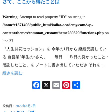
さて、ここから得たことは
Warning
: Attempt to read property "ID" on string in
/home/c1371498/public_html/kaika-academy.com/wp-
content/themes/common_customtheme280329/functions.php
on
line
27
『人生開花セッション』を 今年の1月から 継続受講してい
る 自営業3年生のpさん。 毎日 「昨日の良かったこと・
感謝したこと」を ノートに書き出していただき それを …
続きを読む
Facebook
X
Email
Pinterest
共
有
投稿日：
2022年6月2日