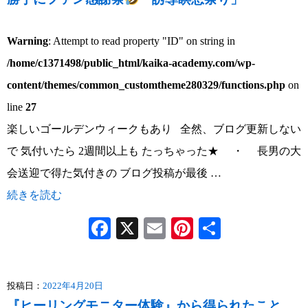
Warning
: Attempt to read property "ID" on string in
/home/c1371498/public_html/kaika-academy.com/wp-
content/themes/common_customtheme280329/functions.php
on
line
27
楽しいゴールデンウィークもあり 全然、ブログ更新しない
で 気付いたら 2週間以上も たっちゃった★ ・ 長男の大
会送迎で得た気付きの ブログ投稿が最後 …
続きを読む
Facebook
X
Email
Pinterest
共
有
投稿日：
2022年4月20日
『ヒーリングモニター体験』から得られたこと