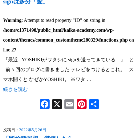
signは多分「愛」
Warning
: Attempt to read property "ID" on string in
/home/c1371498/public_html/kaika-academy.com/wp-
content/themes/common_customtheme280329/functions.php
on
line
27
『最近 YOSHIKIがワタシに signを送ってきている！』 と
前々回のブログに書きました テレビをつけるとこれ。 ス
マホ開くと なぜかYOSHIKI。 ※ワタ …
続きを読む
Facebook
X
Email
Pinterest
共
有
投稿日：
2022年5月26日