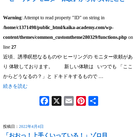
Warning
: Attempt to read property "ID" on string in
/home/c1371498/public_html/kaika-academy.com/wp-
content/themes/common_customtheme280329/functions.php
on
line
27
近頃、誘導瞑想なるものや ヒーリングの モニター依頼があ
り 体験しております。 新しい体験は いつでも 「ここ
からどうなるの？」と ドキドキするもので …
続きを読む
Facebook
X
Email
Pinterest
共
有
投稿日：
2022年4月4日
「おおっ！上手くいっている！」ゾロ目