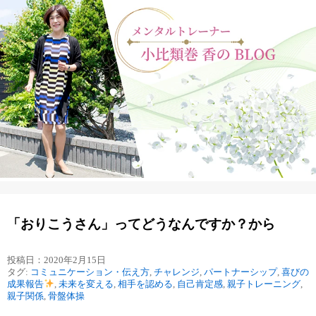
「おりこうさん」ってどうなんですか？から
投稿日：2020年2月15日
タグ:
コミュニケーション・伝え方
,
チャレンジ
,
パートナーシップ
,
喜びの
成果報告
,
未来を変える
,
相手を認める
,
自己肯定感
,
親子トレーニング
,
親子関係
,
骨盤体操