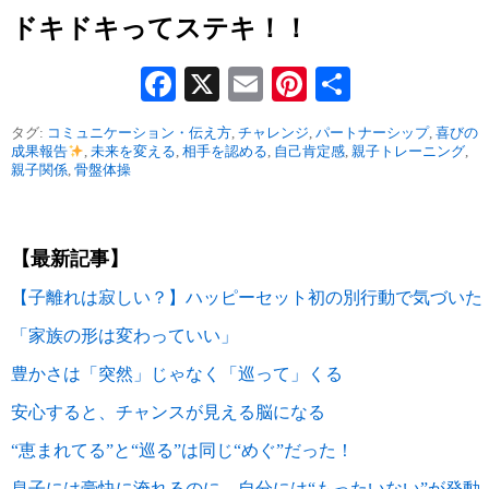
ドキドキってステキ！！
Facebook
X
Email
Pinterest
共
有
タグ:
コミュニケーション・伝え方
,
チャレンジ
,
パートナーシップ
,
喜びの
成果報告
,
未来を変える
,
相手を認める
,
自己肯定感
,
親子トレーニング
,
親子関係
,
骨盤体操
【最新記事】
【子離れは寂しい？】ハッピーセット初の別行動で気づいた
「家族の形は変わっていい」
豊かさは「突然」じゃなく「巡って」くる
安心すると、チャンスが見える脳になる
“恵まれてる”と“巡る”は同じ“めぐ”だった！
息子には豪快に淹れるのに、自分には“もったいない”が発動