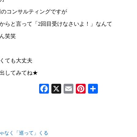
00円のコンサルティングですが
からと言って「2回目受けなさいよ！」なんて
ん笑笑
くても大丈夫
出してみてね★
Facebook
X
Email
Pinterest
共
有
ゃなく「巡って」くる