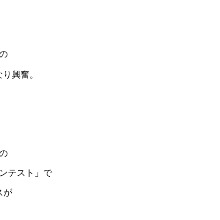
の
なり興奮。
の
ンテスト」で
スが