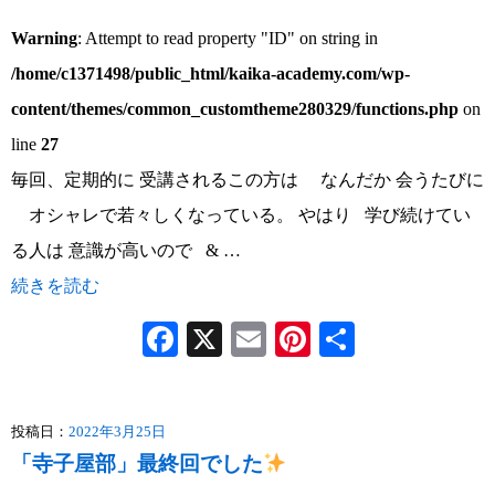
Warning
: Attempt to read property "ID" on string in
/home/c1371498/public_html/kaika-academy.com/wp-
content/themes/common_customtheme280329/functions.php
on
line
27
毎回、定期的に 受講されるこの方は なんだか 会うたびに
オシャレで若々しくなっている。 やはり 学び続けてい
る人は 意識が高いので & …
続きを読む
Facebook
X
Email
Pinterest
共
有
投稿日：
2022年3月25日
「寺子屋部」最終回でした