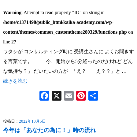
Warning
: Attempt to read property "ID" on string in
/home/c1371498/public_html/kaika-academy.com/wp-
content/themes/common_customtheme280329/functions.php
on
line
27
ワタシが コンサルティング時に 受講生さんに よくお聞きす
る言葉です。 「今、開始から5分経ったのだけれど どん
な気持ち？」 だいたいの方が 「え？ え？？」と …
続きを読む
Facebook
X
Email
Pinterest
共
有
投稿日：
2022年10月5日
今年は「あなたの為に！」時の流れ