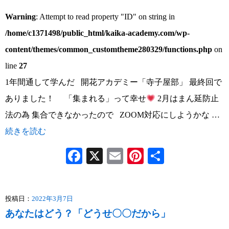
Warning
: Attempt to read property "ID" on string in
/home/c1371498/public_html/kaika-academy.com/wp-
content/themes/common_customtheme280329/functions.php
on
line
27
1年間通して学んだ 開花アカデミー「寺子屋部」 最終回で
ありました！ 「集まれる」って幸せ
2月はまん延防止
法の為 集合できなかったので ZOOM対応にしようかな …
続きを読む
Facebook
X
Email
Pinterest
共
有
投稿日：
2022年3月7日
あなたはどう？「どうせ〇〇だから」