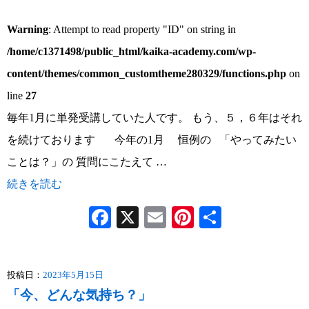
Warning
: Attempt to read property "ID" on string in
/home/c1371498/public_html/kaika-academy.com/wp-
content/themes/common_customtheme280329/functions.php
on
line
27
毎年1月に単発受講していた人です。 もう、５，６年はそれ
を続けております 今年の1月 恒例の 「やってみたい
ことは？」の 質問にこたえて …
続きを読む
Facebook
X
Email
Pinterest
共
有
投稿日：
2023年5月15日
「今、どんな気持ち？」