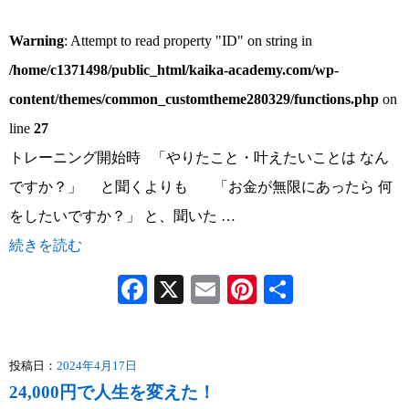
Warning
: Attempt to read property "ID" on string in
/home/c1371498/public_html/kaika-academy.com/wp-
content/themes/common_customtheme280329/functions.php
on
line
27
トレーニング開始時 「やりたこと・叶えたいことは なん
ですか？」 と聞くよりも 「お金が無限にあったら 何
をしたいですか？」 と、聞いた …
続きを読む
Facebook
X
Email
Pinterest
共
有
投稿日：
2024年4月17日
24,000円で人生を変えた！