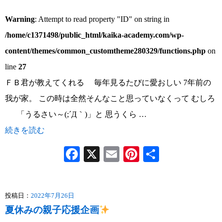
Warning
: Attempt to read property "ID" on string in
/home/c1371498/public_html/kaika-academy.com/wp-
content/themes/common_customtheme280329/functions.php
on
line
27
ＦＢ君が教えてくれる 毎年見るたびに愛おしい 7年前の
我が家。 この時は全然そんなこと思っていなくって むしろ
「うるさい～(;´Д｀)」と 思うくら …
続きを読む
Facebook
X
Email
Pinterest
共
有
投稿日：
2022年7月26日
夏休みの親子応援企画