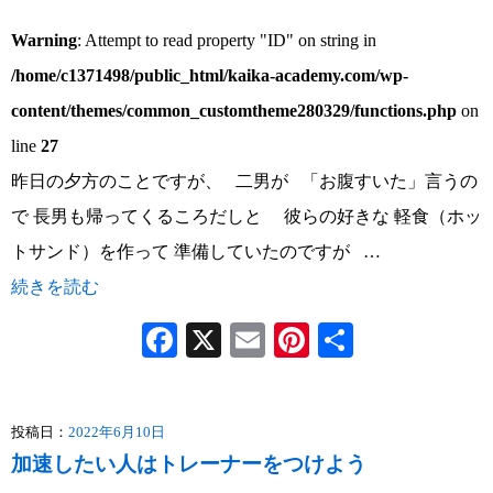
Warning
: Attempt to read property "ID" on string in
/home/c1371498/public_html/kaika-academy.com/wp-
content/themes/common_customtheme280329/functions.php
on
line
27
昨日の夕方のことですが、 二男が 「お腹すいた」言うの
で 長男も帰ってくるころだしと 彼らの好きな 軽食（ホッ
トサンド）を作って 準備していたのですが …
続きを読む
Facebook
X
Email
Pinterest
共
有
投稿日：
2022年6月10日
加速したい人はトレーナーをつけよう