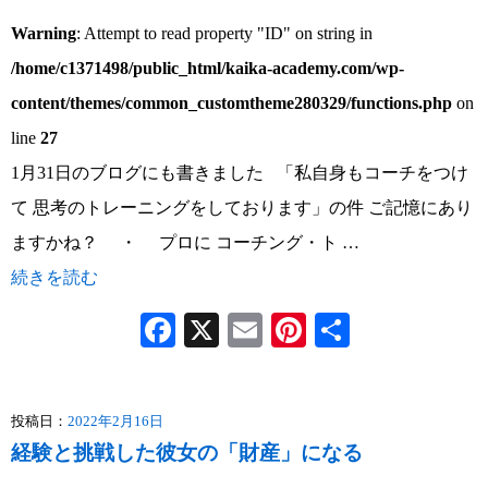
Warning
: Attempt to read property "ID" on string in
/home/c1371498/public_html/kaika-academy.com/wp-
content/themes/common_customtheme280329/functions.php
on
line
27
1月31日のブログにも書きました 「私自身もコーチをつけ
て 思考のトレーニングをしております」の件 ご記憶にあり
ますかね？ ・ プロに コーチング・ト …
続きを読む
Facebook
X
Email
Pinterest
共
有
投稿日：
2022年2月16日
経験と挑戦した彼女の「財産」になる