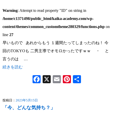
Warning
: Attempt to read property "ID" on string in
/home/c1371498/public_html/kaika-academy.com/wp-
content/themes/common_customtheme280329/functions.php
on
line
27
早いもので あれからもう １週間たってしまったのね！ 今
回のTOKYOも 二男主導でオモロかったですｗｗ ・ と
言うのは …
続きを読む
Facebook
X
Email
Pinterest
共
有
投稿日：
2023年5月15日
「今、どんな気持ち？」