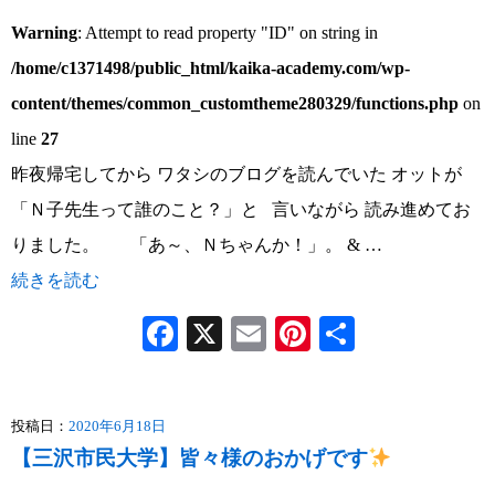
Warning
: Attempt to read property "ID" on string in
/home/c1371498/public_html/kaika-academy.com/wp-
content/themes/common_customtheme280329/functions.php
on
line
27
昨夜帰宅してから ワタシのブログを読んでいた オットが
「Ｎ子先生って誰のこと？」と 言いながら 読み進めてお
りました。 「あ～、Ｎちゃんか！」。 & …
続きを読む
Facebook
X
Email
Pinterest
共
有
投稿日：
2020年6月18日
【三沢市民大学】皆々様のおかげです