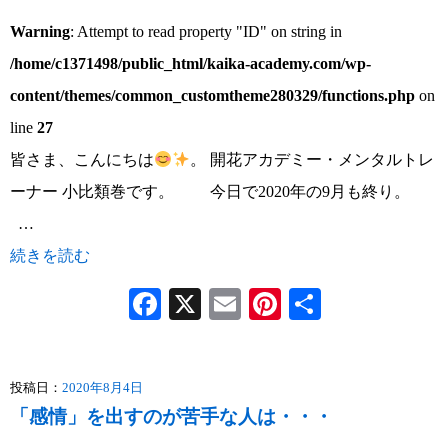
Warning
: Attempt to read property "ID" on string in
/home/c1371498/public_html/kaika-academy.com/wp-
content/themes/common_customtheme280329/functions.php
on
line
27
皆さま、こんにちは
。 開花アカデミー・メンタルトレ
ーナー 小比類巻です。 今日で2020年の9月も終り。
…
続きを読む
Facebook
X
Email
Pinterest
共
有
投稿日：
2020年8月4日
「感情」を出すのが苦手な人は・・・