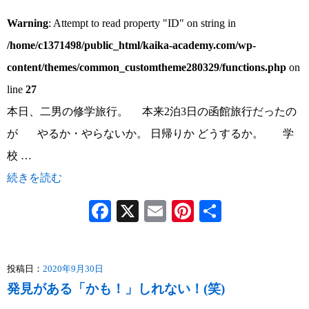
Warning
: Attempt to read property "ID" on string in
/home/c1371498/public_html/kaika-academy.com/wp-
content/themes/common_customtheme280329/functions.php
on
line
27
本日、二男の修学旅行。 本来2泊3日の函館旅行だったの
が やるか・やらないか。 日帰りか どうするか。 学
校 …
続きを読む
Facebook
X
Email
Pinterest
共
有
投稿日：
2020年9月30日
発見がある「かも！」しれない！(笑)