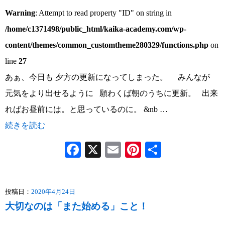
Warning
: Attempt to read property "ID" on string in
/home/c1371498/public_html/kaika-academy.com/wp-
content/themes/common_customtheme280329/functions.php
on
line
27
あぁ、今日も 夕方の更新になってしまった。 みんなが
元気をより出せるように 願わくば朝のうちに更新。 出来
ればお昼前には。と思っているのに。 &nb …
続きを読む
Facebook
X
Email
Pinterest
共
有
投稿日：
2020年4月24日
大切なのは「また始める」こと！