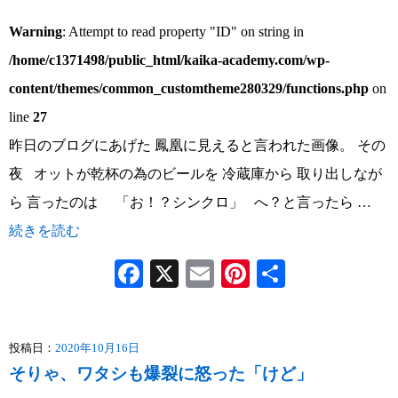
Warning
: Attempt to read property "ID" on string in
/home/c1371498/public_html/kaika-academy.com/wp-
content/themes/common_customtheme280329/functions.php
on
line
27
昨日のブログにあげた 鳳凰に見えると言われた画像。 その
夜 オットが乾杯の為のビールを 冷蔵庫から 取り出しなが
ら 言ったのは 「お！？シンクロ」 へ？と言ったら …
続きを読む
Facebook
X
Email
Pinterest
共
有
投稿日：
2020年10月16日
そりゃ、ワタシも爆裂に怒った「けど」