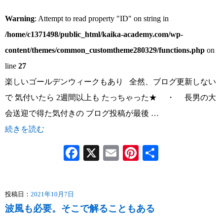
Warning
: Attempt to read property "ID" on string in
/home/c1371498/public_html/kaika-academy.com/wp-
content/themes/common_customtheme280329/functions.php
on
line
27
楽しいゴールデンウィークもあり 全然、ブログ更新しない
で 気付いたら 2週間以上も たっちゃった★ ・ 長男の大
会送迎で得た気付きの ブログ投稿が最後 …
続きを読む
Facebook
X
Email
Pinterest
共
有
投稿日：
2021年10月7日
波風も必要。そこで解ることもある