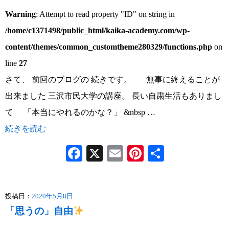
Warning
: Attempt to read property "ID" on string in
/home/c1371498/public_html/kaika-academy.com/wp-
content/themes/common_customtheme280329/functions.php
on
line
27
さて、 前回のブログの 続きです。 無事に終えることが
出来ました 三沢市民大学の講座。 長い自粛生活もありまし
て 「本当にやれるのかな？」 &nbsp …
続きを読む
Facebook
X
Email
Pinterest
共
有
投稿日：
2020年5月8日
「思うの」自由