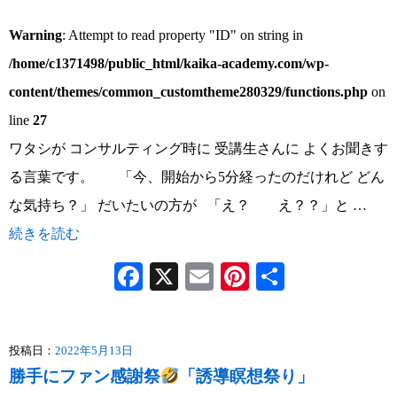
Warning
: Attempt to read property "ID" on string in
/home/c1371498/public_html/kaika-academy.com/wp-
content/themes/common_customtheme280329/functions.php
on
line
27
ワタシが コンサルティング時に 受講生さんに よくお聞きす
る言葉です。 「今、開始から5分経ったのだけれど どん
な気持ち？」 だいたいの方が 「え？ え？？」と …
続きを読む
Facebook
X
Email
Pinterest
共
有
投稿日：
2022年5月13日
勝手にファン感謝祭
「誘導瞑想祭り」