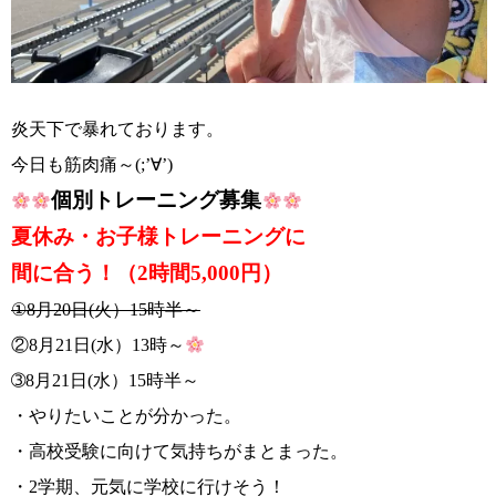
炎天下で暴れております。
今日も筋肉痛～(;’∀’)
個別トレーニング募集
夏休み・お子様トレーニングに
間に合う
！（2時間5,000円）
①8月20日(火）15時半～
②8月21日(水）13時～
➂8月21日(水）15時半～
・やりたいことが分かった。
・高校受験に向けて気持ちがまとまった。
・2学期、元気に学校に行けそう！