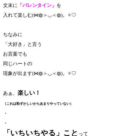
文末に
「バレンタイン」
を
入れて楽しむ(⋈◍＞◡＜◍)。✧♡
ちなみに
「大好き」と言う
お言葉でも
同じハートの
現象が出ます(⋈◍＞◡＜◍)。✧♡
楽しい！
あぁ、
（これは恥ずかしいからあまりやっていない）
・
・
「いちいちやる」こと
って