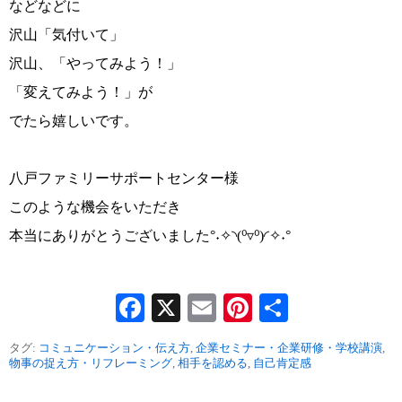
などなどに
沢山「気付いて」
沢山、「やってみよう！」
「変えてみよう！」が
でたら嬉しいです。
八戸ファミリーサポートセンター様
このような機会をいただき
本当にありがとうございました°˖✧◝(⁰▿⁰)◜✧˖°
Facebook
X
Email
Pinterest
共
有
タグ:
コミュニケーション・伝え方
,
企業セミナー・企業研修・学校講演
,
物事の捉え方・リフレーミング
,
相手を認める
,
自己肯定感