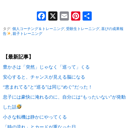
Facebook
X
Email
Pinterest
共
有
タグ:
個人コーチング＆トレーニング
,
受験生トレーニング
,
喜びの成果報
告
,
親子トレーニング
【最新記事】
豊かさは「突然」じゃなく「巡って」くる
安心すると、チャンスが見える脳になる
“恵まれてる”と“巡る”は同じ“めぐ”だった！
息子には豪快に淹れるのに、自分には“もったいない”が発動
した話
小さな転機は静かにやってくる
「時の流れ」とカードが重なった日