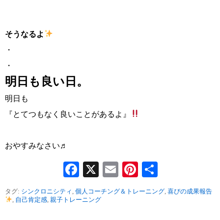
そうなるよ
・
・
明日も良い日。
明日も
『とてつもなく良いことがあるよ』
おやすみなさい♬
Facebook
X
Email
Pinterest
共
有
タグ:
シンクロニシティ
,
個人コーチング＆トレーニング
,
喜びの成果報告
,
自己肯定感
,
親子トレーニング