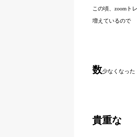
この頃、zoomト
増えているので
数
少なくなった
貴重な