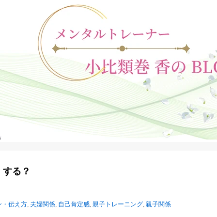
」する？
ン・伝え方
,
夫婦関係
,
自己肯定感
,
親子トレーニング
,
親子関係