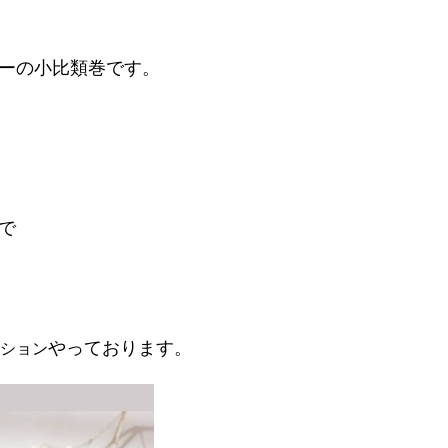
ーの小比類巻です。
で
やっております。
ション