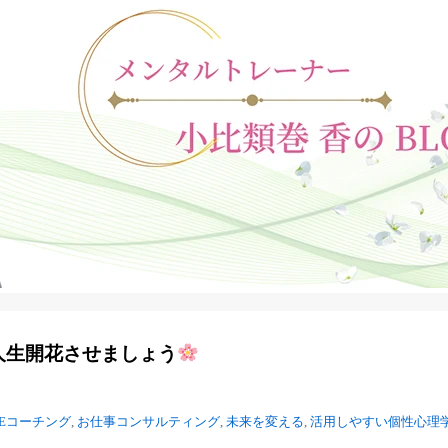
人生開花させましょう
日
NEコーチング
,
お仕事コンサルティング
,
未来を変える
,
活用しやすい個性心理