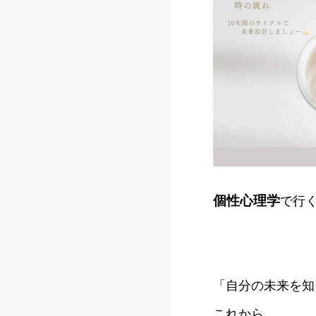
個性心理学
で行
「自分の未来を知
これから