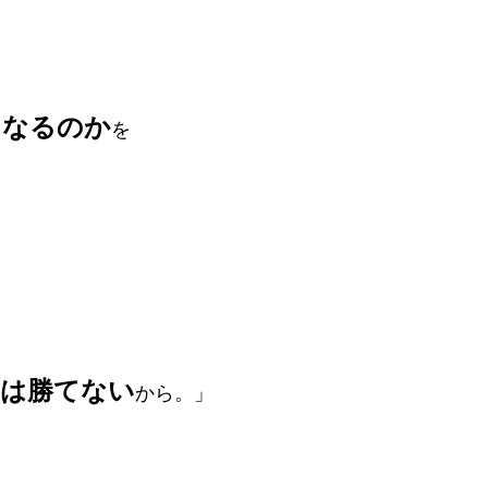
になるのか
を
には勝てない
から。」