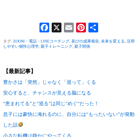
Facebook
X
Email
Pinterest
共
有
タグ:
ZOOM・電話・LINEコーチング
,
喜びの成果報告
,
未来を変える
,
活用
しやすい個性心理学
,
親子トレーニング
,
親子関係
【最新記事】
豊かさは「突然」じゃなく「巡って」くる
安心すると、チャンスが見える脳になる
“恵まれてる”と“巡る”は同じ“めぐ”だった！
息子には豪快に淹れるのに、自分には“もったいない”が発動
した話
小さな転機は静かにやってくる